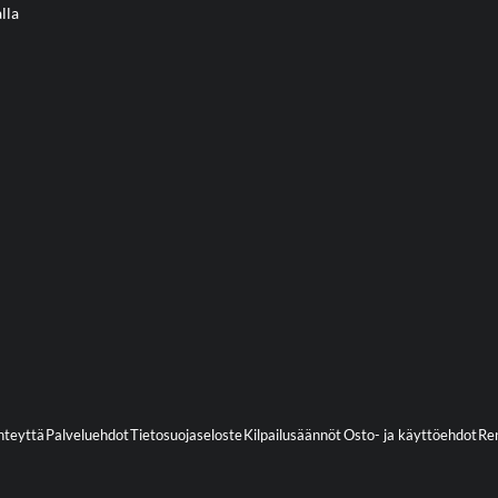
lla
hteyttä
Palveluehdot
Tietosuojaseloste
Kilpailusäännöt
Osto- ja käyttöehdot
Ren