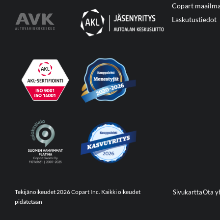
Copart maailma
Laskutustiedot
Tekijänoikeudet 2026 Copart Inc. Kaikki oikeudet
Sivukartta
Ota y
pidätetään