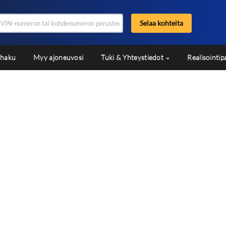
Selaa kohteita
shaku
Myy ajoneuvosi
Tuki & Yhteystiedot
Realisointip