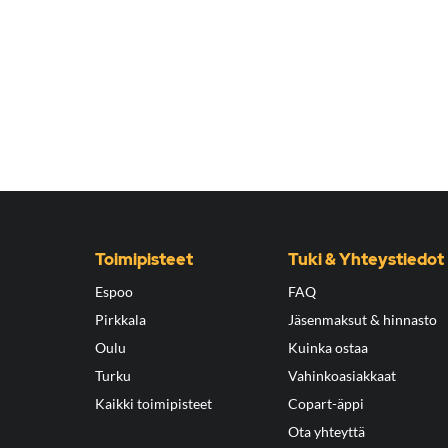
Toimipisteet
Tuki & Yhteystiedot
Espoo
FAQ
Pirkkala
Jäsenmaksut & hinnasto
Oulu
Kuinka ostaa
Turku
Vahinkoasiakkaat
Kaikki toimipisteet
Copart-äppi
Ota yhteyttä