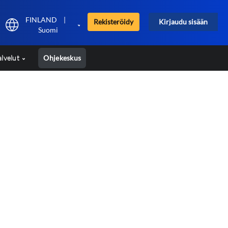
FINLAND
|
Rekisteröidy
Kirjaudu sisään
Suomi
alvelut
Ohjekeskus