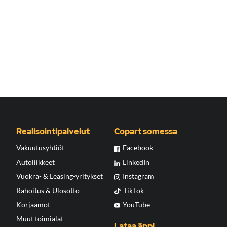
Realisointipalvelut
Copart somessa
Vakuutusyhtiöt
Facebook
Autoliikkeet
LinkedIn
Vuokra- & Leasing-yritykset
Instagram
Rahoitus & Ulosotto
TikTok
Korjaamot
YouTube
Muut toimialat
Lataa äppi