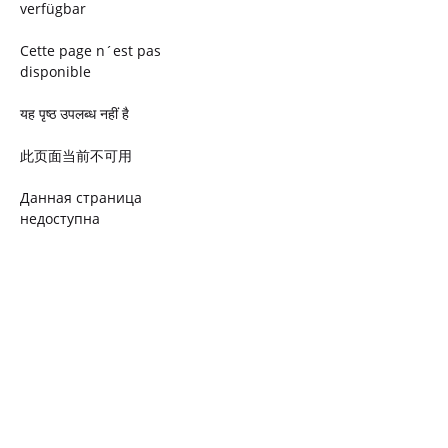
verfügbar
Cette page n´est pas
disponible
यह पृष्ठ उपलब्ध नहीं है
此页面当前不可用
Данная страница
недоступна
Ta strona jest niedostępna
Trang này không có
Esta página não está
disponível
このページは現在利用できま
せん