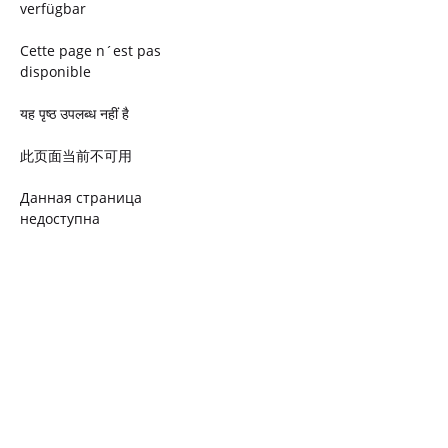
verfügbar
Cette page n´est pas
disponible
यह पृष्ठ उपलब्ध नहीं है
此页面当前不可用
Данная страница
недоступна
Ta strona jest niedostępna
Trang này không có
Esta página não está
disponível
このページは現在利用できま
せん