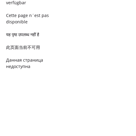
verfügbar
Cette page n´est pas
disponible
यह पृष्ठ उपलब्ध नहीं है
此页面当前不可用
Данная страница
недоступна
Ta strona jest niedostępna
Trang này không có
Esta página não está
disponível
このページは現在利用できま
せん