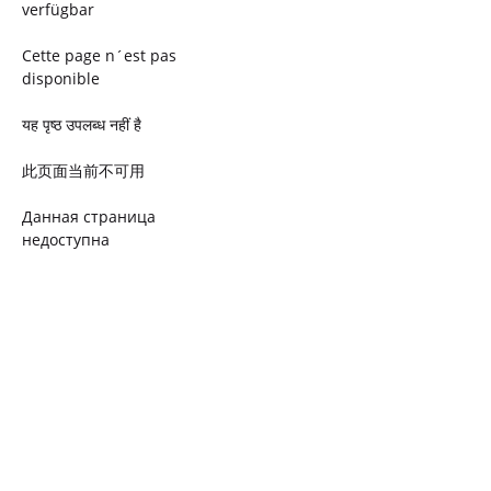
verfügbar
Cette page n´est pas
disponible
यह पृष्ठ उपलब्ध नहीं है
此页面当前不可用
Данная страница
недоступна
Ta strona jest niedostępna
Trang này không có
Esta página não está
disponível
このページは現在利用できま
せん