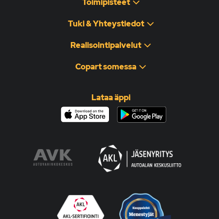
Toimipisteet
Tuki & Yhteystiedot
Realisointipalvelut
Copart somessa
Lataa äppi