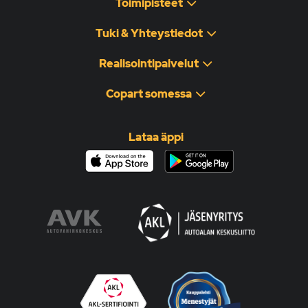
Toimipisteet
Tuki & Yhteystiedot
Realisointipalvelut
Copart somessa
Lataa äppi