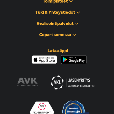
Toimipisteet
Tuki & Yhteystiedot
Realisointipalvelut
Copart somessa
Lataa äppi