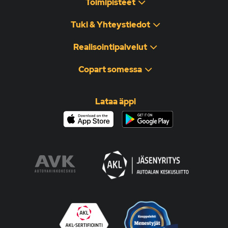
Toimipisteet
Tuki & Yhteystiedot
Realisointipalvelut
Copart somessa
Lataa äppi