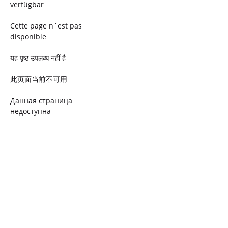
verfügbar
Cette page n´est pas
disponible
यह पृष्ठ उपलब्ध नहीं है
此页面当前不可用
Данная страница
недоступна
Ta strona jest niedostępna
Trang này không có
Esta página não está
disponível
このページは現在利用できま
せん