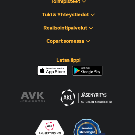
Toimipisteet
Tuki & Yhteystiedot
Realisointipalvelut
Copart somessa
Lataa äppi