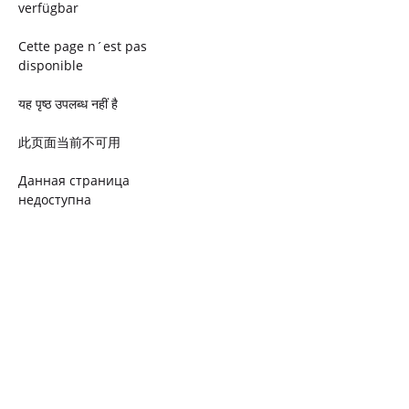
verfügbar
Cette page n´est pas
disponible
यह पृष्ठ उपलब्ध नहीं है
此页面当前不可用
Данная страница
недоступна
Ta strona jest niedostępna
Trang này không có
Esta página não está
disponível
このページは現在利用できま
せん