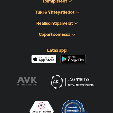
Toimipisteet
Tuki & Yhteystiedot
Realisointipalvelut
Copart somessa
Lataa äppi