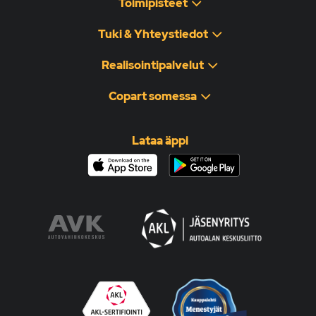
Toimipisteet
Tuki & Yhteystiedot
Realisointipalvelut
Copart somessa
Lataa äppi