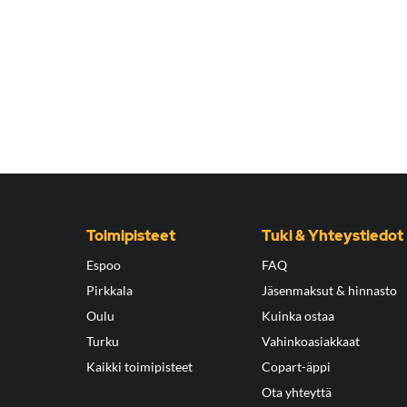
Toimipisteet
Tuki & Yhteystiedot
Espoo
FAQ
Pirkkala
Jäsenmaksut & hinnasto
Oulu
Kuinka ostaa
Turku
Vahinkoasiakkaat
Kaikki toimipisteet
Copart-äppi
Ota yhteyttä