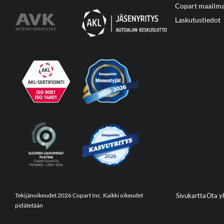
Copart maailma
Laskutustiedot
Tekijänoikeudet 2026 Copart Inc. Kaikki oikeudet
Sivukartta
Ota y
pidätetään