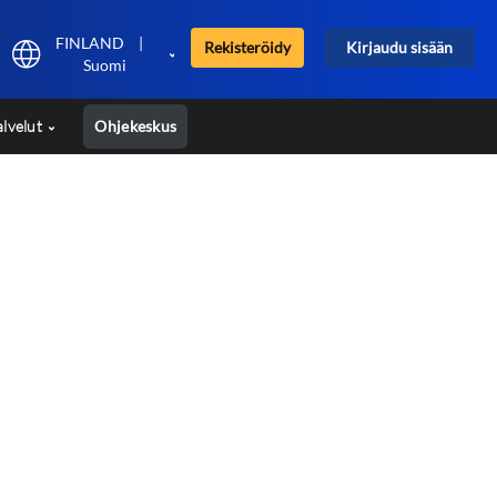
FINLAND
|
Rekisteröidy
Kirjaudu sisään
Suomi
alvelut
Ohjekeskus