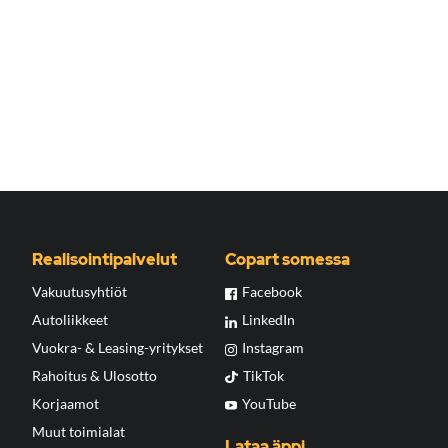
Realisointipalvelut
Copart somessa
Vakuutusyhtiöt
Facebook
Autoliikkeet
LinkedIn
Vuokra- & Leasing-yritykset
Instagram
Rahoitus & Ulosotto
TikTok
Korjaamot
YouTube
Muut toimialat
Lataa äppi