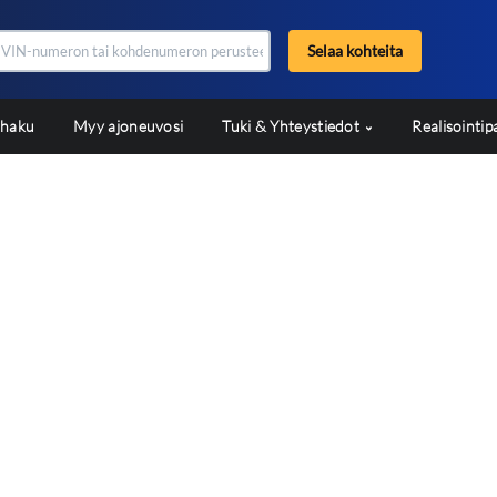
Selaa kohteita
shaku
Myy ajoneuvosi
Tuki & Yhteystiedot
Realisointip