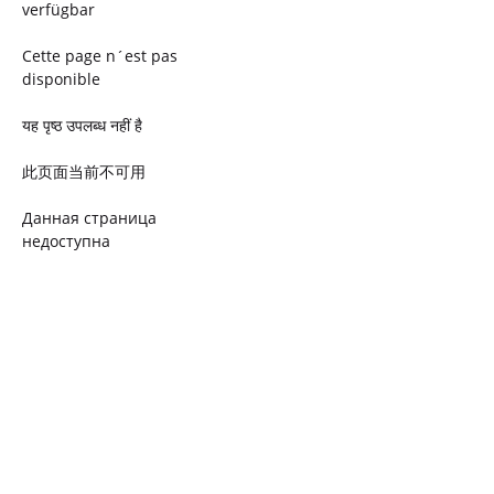
verfügbar
Cette page n´est pas
disponible
यह पृष्ठ उपलब्ध नहीं है
此页面当前不可用
Данная страница
недоступна
Ta strona jest niedostępna
Trang này không có
Esta página não está
disponível
このページは現在利用できま
せん