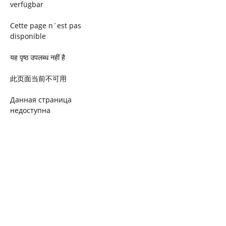
verfügbar
Cette page n´est pas
disponible
यह पृष्ठ उपलब्ध नहीं है
此页面当前不可用
Данная страница
недоступна
Ta strona jest niedostępna
Trang này không có
Esta página não está
disponível
このページは現在利用できま
せん