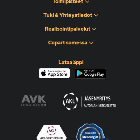
Toimipisteet
Tuki & Yhteystiedot
Realisointipalvelut
Copart somessa
Lataa äppi