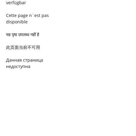
verfügbar
Cette page n´est pas
disponible
यह पृष्ठ उपलब्ध नहीं है
此页面当前不可用
Данная страница
недоступна
Ta strona jest niedostępna
Trang này không có
Esta página não está
disponível
このページは現在利用できま
せん