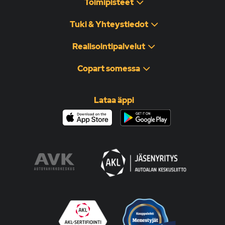
Toimipisteet
Tuki & Yhteystiedot
Realisointipalvelut
Copart somessa
Lataa äppi