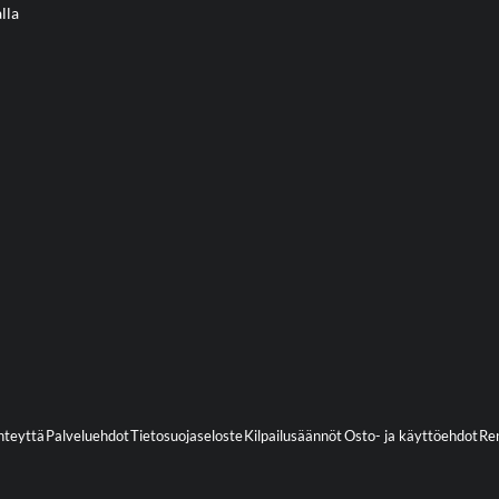
lla
hteyttä
Palveluehdot
Tietosuojaseloste
Kilpailusäännöt
Osto- ja käyttöehdot
Ren