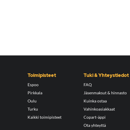
Toimipisteet
Tuki & Yhteystiedot
Espoo
FAQ
Pirkkala
Jäsenmaksut & hinnasto
Oulu
Kuinka ostaa
Turku
Vahinkoasiakkaat
Kaikki toimipisteet
Copart-äppi
Ota yhteyttä