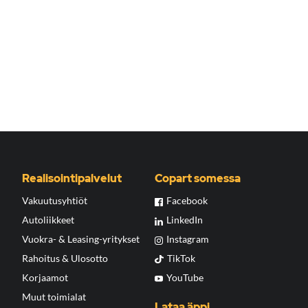
Realisointipalvelut
Copart somessa
Vakuutusyhtiöt
Facebook
Autoliikkeet
LinkedIn
Vuokra- & Leasing-yritykset
Instagram
Rahoitus & Ulosotto
TikTok
Korjaamot
YouTube
Muut toimialat
Lataa äppi