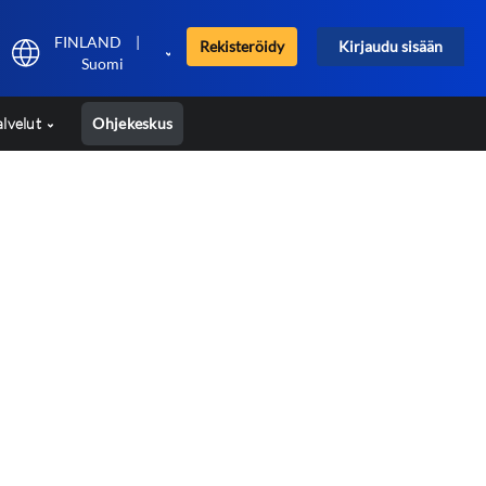
FINLAND
|
Rekisteröidy
Kirjaudu sisään
Suomi
alvelut
Ohjekeskus