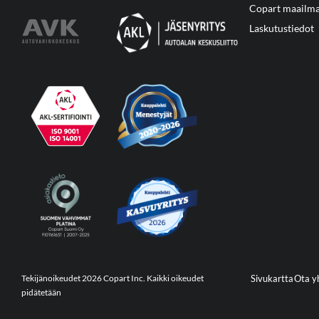
Copart maailma
Laskutustiedot
Tekijänoikeudet 2026 Copart Inc. Kaikki oikeudet
Sivukartta
Ota y
pidätetään