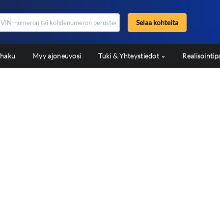
Selaa kohteita
shaku
Myy ajoneuvosi
Tuki & Yhteystiedot
Realisointip