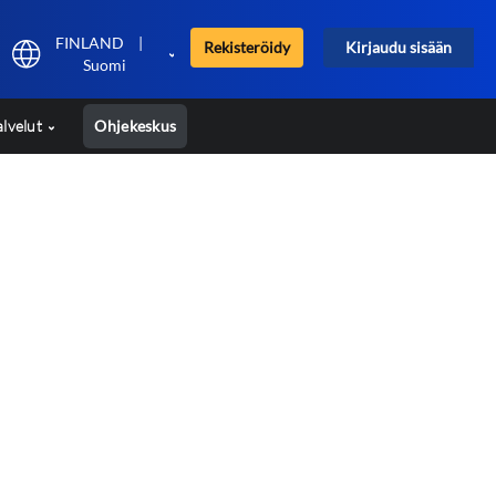
FINLAND
|
Rekisteröidy
Kirjaudu sisään
Suomi
alvelut
Ohjekeskus