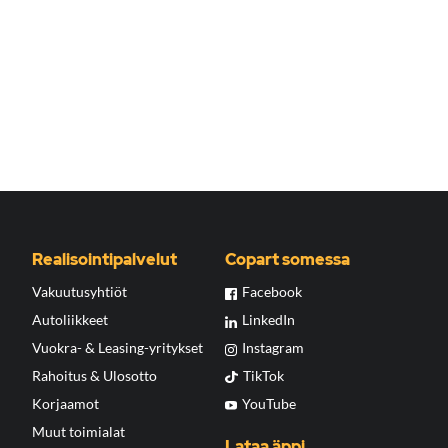
Realisointipalvelut
Copart somessa
Vakuutusyhtiöt
Facebook
Autoliikkeet
LinkedIn
Vuokra- & Leasing-yritykset
Instagram
Rahoitus & Ulosotto
TikTok
Korjaamot
YouTube
Muut toimialat
Lataa äppi