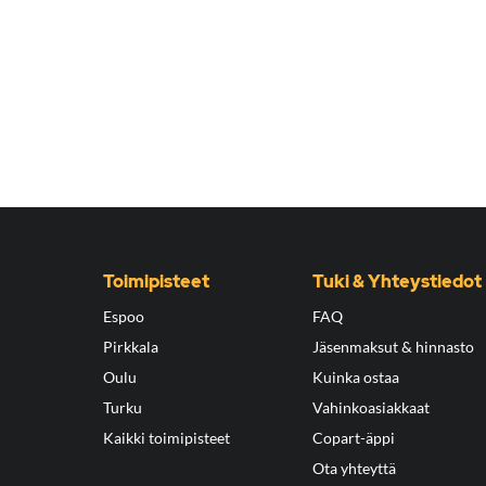
Toimipisteet
Tuki & Yhteystiedot
Espoo
FAQ
Pirkkala
Jäsenmaksut & hinnasto
Oulu
Kuinka ostaa
Turku
Vahinkoasiakkaat
Kaikki toimipisteet
Copart-äppi
Ota yhteyttä