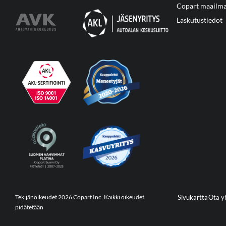
Copart maailma
Laskutustiedot
Tekijänoikeudet 2026 Copart Inc. Kaikki oikeudet
Sivukartta
Ota y
pidätetään