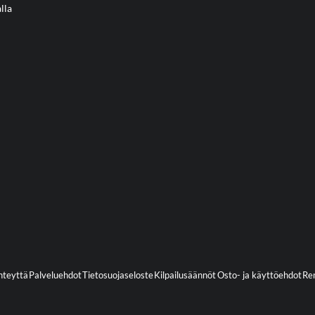
lla
hteyttä
Palveluehdot
Tietosuojaseloste
Kilpailusäännöt
Osto- ja käyttöehdot
Ren