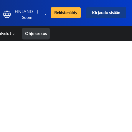
FINLAND
|
Rekisteröidy
Kirjaudu sisään
Suomi
alvelut
Ohjekeskus