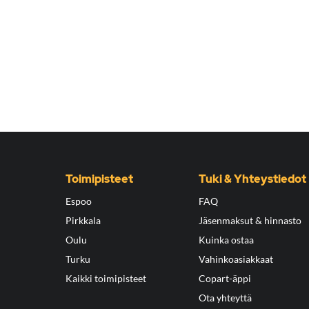
Toimipisteet
Tuki & Yhteystiedot
Espoo
FAQ
Pirkkala
Jäsenmaksut & hinnasto
Oulu
Kuinka ostaa
Turku
Vahinkoasiakkaat
Kaikki toimipisteet
Copart-äppi
Ota yhteyttä