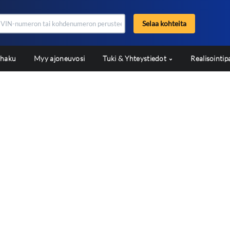
Selaa kohteita
shaku
Myy ajoneuvosi
Tuki & Yhteystiedot
Realisointip