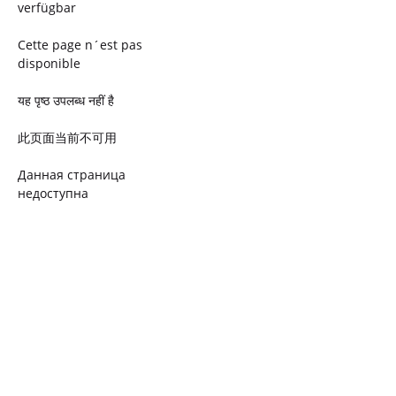
verfügbar
Cette page n´est pas
disponible
यह पृष्ठ उपलब्ध नहीं है
此页面当前不可用
Данная страница
недоступна
Ta strona jest niedostępna
Trang này không có
Esta página não está
disponível
このページは現在利用できま
せん