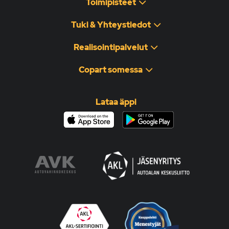
Toimipisteet
Tuki & Yhteystiedot
Realisointipalvelut
Copart somessa
Lataa äppi