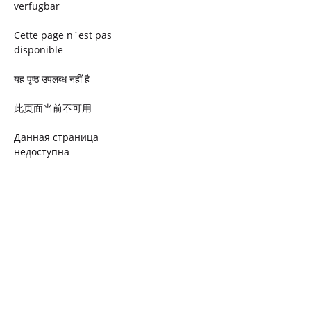
verfügbar
Cette page n´est pas
disponible
यह पृष्ठ उपलब्ध नहीं है
此页面当前不可用
Данная страница
недоступна
Ta strona jest niedostępna
Trang này không có
Esta página não está
disponível
このページは現在利用できま
せん