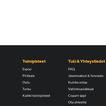
Toimipisteet
Tuki & Yhteystiedot
Espoo
FAQ
Pirkkala
Jäsenmaksut & hinnasto
Oulu
Kuinka ostaa
Turku
Vahinkoasiakkaat
Kaikki toimipisteet
Copart-äppi
Ota yhteyttä