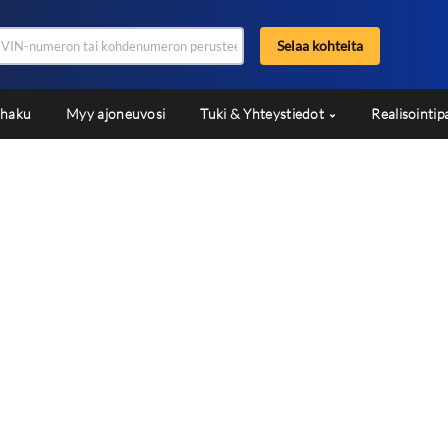
Selaa kohteita
shaku
Myy ajoneuvosi
Tuki & Yhteystiedot
Realisointip