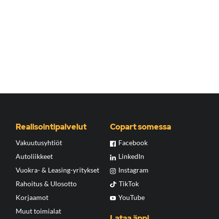
Realisointipalvelut
Copart somessa
Vakuutusyhtiöt
Facebook
Autoliikkeet
LinkedIn
Vuokra- & Leasing-yritykset
Instagram
Rahoitus & Ulosotto
TikTok
Korjaamot
YouTube
Muut toimialat
Lataa äppi