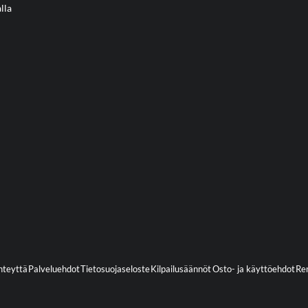
lla
hteyttä
Palveluehdot
Tietosuojaseloste
Kilpailusäännöt
Osto- ja käyttöehdot
Ren