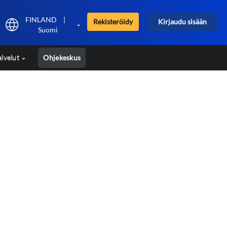
FINLAND
|
Rekisteröidy
Kirjaudu sisään
Suomi
alvelut
Ohjekeskus