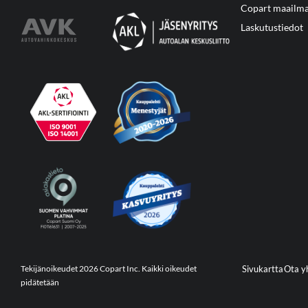
Copart maailma
Laskutustiedot
Tekijänoikeudet 2026 Copart Inc. Kaikki oikeudet
Sivukartta
Ota y
pidätetään