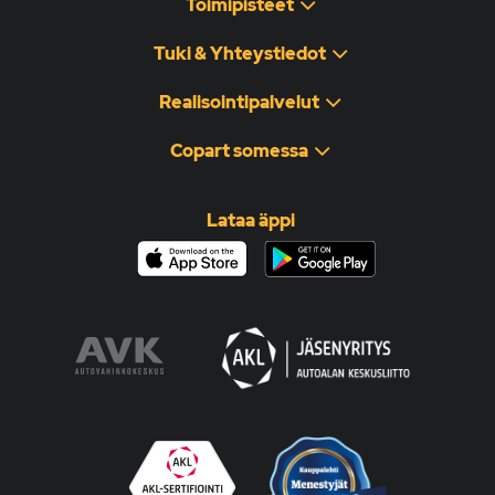
Toimipisteet
Tuki & Yhteystiedot
Realisointipalvelut
Copart somessa
Lataa äppi