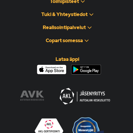
Toimipisteet
Tuki & Yhteystiedot
Realisointipalvelut
Copart somessa
Lataa äppi