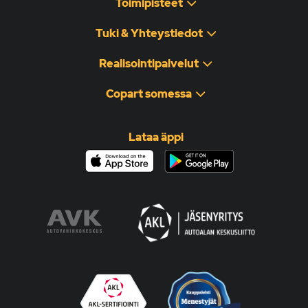
Toimipisteet
Tuki & Yhteystiedot
Realisointipalvelut
Copart somessa
Lataa äppi