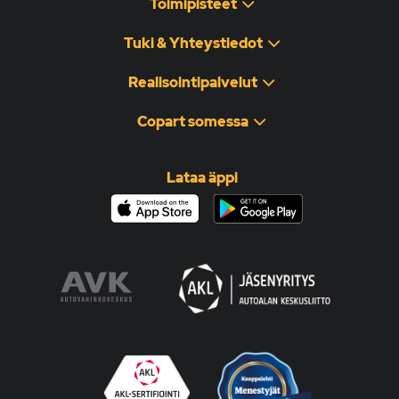
Toimipisteet
Tuki & Yhteystiedot
Realisointipalvelut
Copart somessa
Lataa äppi