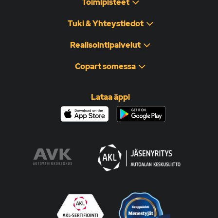
Toimipisteet
Tuki & Yhteystiedot
Realisointipalvelut
Copart somessa
Lataa äppi