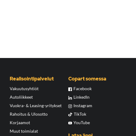
Realisointipalvelut
Copart somessa
Vakuutusyhtiöt
Facebook
Autoliikkeet
LinkedIn
Vuokra- & Leasing-yritykset
Instagram
Rahoitus & Ulosotto
TikTok
Korjaamot
YouTube
Muut toimialat
Lataa äppi