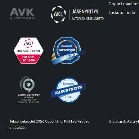
Copart maailma
Laskutustiedot
Tekijänoikeudet 2026 Copart Inc. Kaikki oikeudet
Sivukartta
Ota y
pidätetään