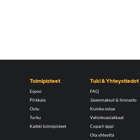
Toimipisteet
Tuki & Yhteystiedot
Espoo
FAQ
Pirkkala
Jäsenmaksut & hinnasto
Oulu
Kuinka ostaa
Turku
Vahinkoasiakkaat
Kaikki toimipisteet
Copart-äppi
Ota yhteyttä