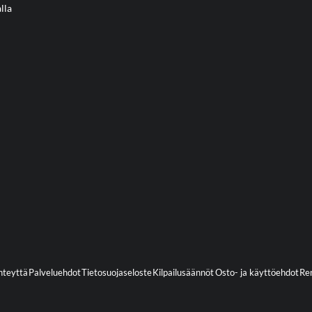
lla
hteyttä
Palveluehdot
Tietosuojaseloste
Kilpailusäännöt
Osto- ja käyttöehdot
Ren