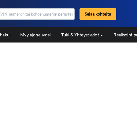
Selaa kohteita
shaku
Myy ajoneuvosi
Tuki & Yhteystiedot
Realisointip