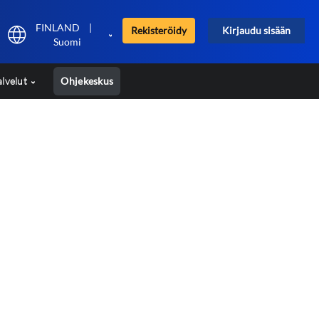
FINLAND
|
Rekisteröidy
Kirjaudu sisään
Suomi
alvelut
Ohjekeskus