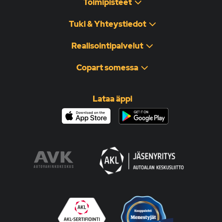
Toimipisteet
Tuki & Yhteystiedot
Realisointipalvelut
Copart somessa
Lataa äppi