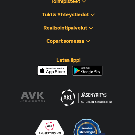
Toimipisteet
Tuki & Yhteystiedot
Realisointipalvelut
Copart somessa
Lataa äppi