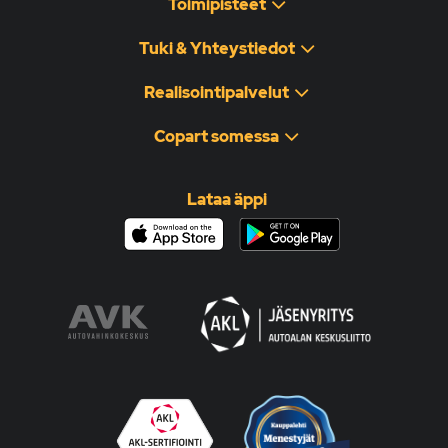
Toimipisteet
Tuki & Yhteystiedot
Realisointipalvelut
Copart somessa
Lataa äppi