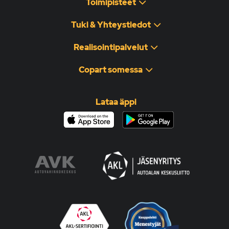
Toimipisteet
Tuki & Yhteystiedot
Realisointipalvelut
Copart somessa
Lataa äppi