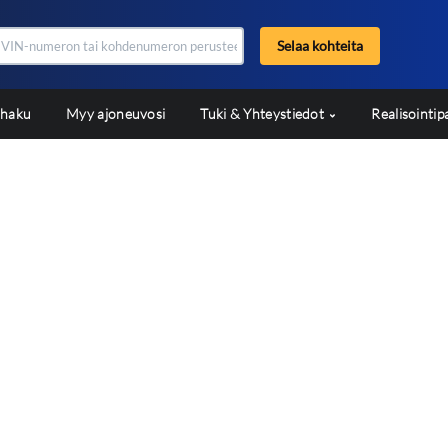
Selaa kohteita
shaku
Myy ajoneuvosi
Tuki & Yhteystiedot
Realisointip