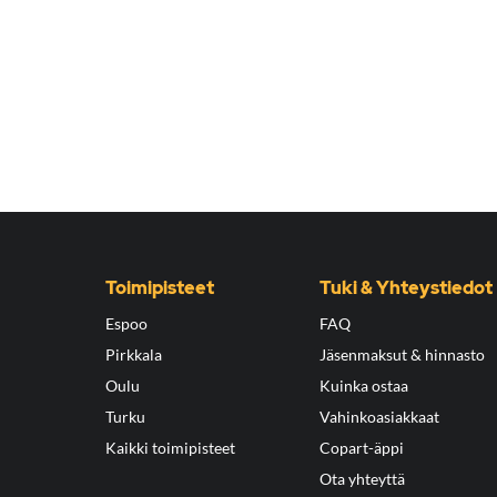
Toimipisteet
Tuki & Yhteystiedot
Espoo
FAQ
Pirkkala
Jäsenmaksut & hinnasto
Oulu
Kuinka ostaa
Turku
Vahinkoasiakkaat
Kaikki toimipisteet
Copart-äppi
Ota yhteyttä