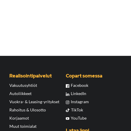
Realisointipalvelut
Copart somessa
Vakuutusyhtiöt
Facebook
Autoliikkeet
LinkedIn
Vuokra- & Leasing-yritykset
Instagram
Rahoitus & Ulosotto
TikTok
Korjaamot
YouTube
Muut toimialat
Lataa äppi