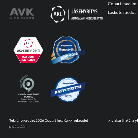
Copart maailma
Laskutustiedot
Tekijänoikeudet 2026 Copart Inc. Kaikki oikeudet
Sivukartta
Ota y
pidätetään