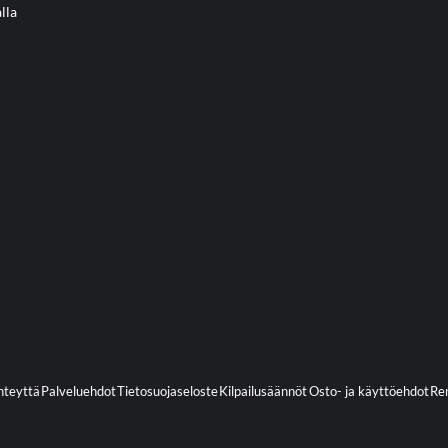
lla
hteyttä
Palveluehdot
Tietosuojaseloste
Kilpailusäännöt
Osto- ja käyttöehdot
Ren