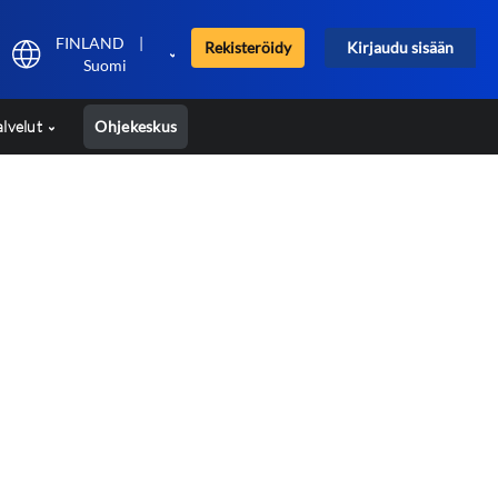
FINLAND
|
Rekisteröidy
Kirjaudu sisään
Suomi
alvelut
Ohjekeskus