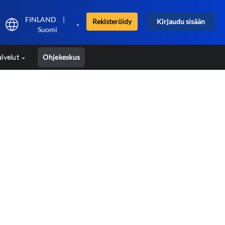
FINLAND
|
Rekisteröidy
Kirjaudu sisään
Suomi
alvelut
Ohjekeskus