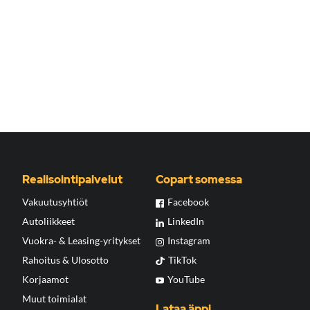
Realisointipalvelut
Copart somessa
Vakuutusyhtiöt
Facebook
Autoliikkeet
LinkedIn
Vuokra- & Leasing-yritykset
Instagram
Rahoitus & Ulosotto
TikTok
Korjaamot
YouTube
Muut toimialat
Lataa äppi