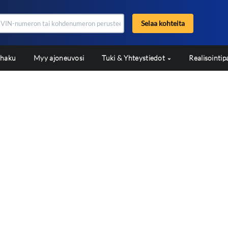
Selaa kohteita
shaku
Myy ajoneuvosi
Tuki & Yhteystiedot
Realisointip