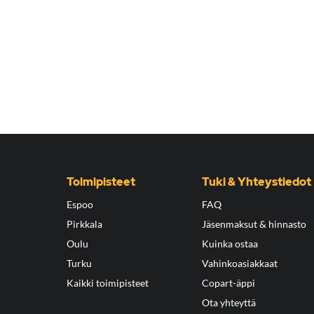
Toimipisteet
Tuki & Yhteystiedot
Espoo
FAQ
Pirkkala
Jäsenmaksut & hinnasto
Oulu
Kuinka ostaa
Turku
Vahinkoasiakkaat
Kaikki toimipisteet
Copart-äppi
Ota yhteyttä