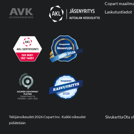
Copart maailma
Laskutustiedot
Tekijänoikeudet 2026 Copart Inc. Kaikki oikeudet
Sivukartta
Ota y
pidätetään