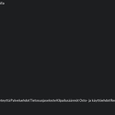
lla
hteyttä
Palveluehdot
Tietosuojaseloste
Kilpailusäännöt
Osto- ja käyttöehdot
Ren