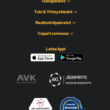
Toimipisteet
Tuki & Yhteystiedot
Realisointipalvelut
Copart somessa
Lataa äppi