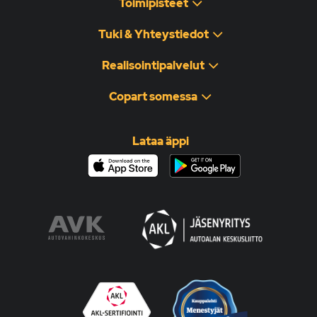
Toimipisteet
Tuki & Yhteystiedot
Realisointipalvelut
Copart somessa
Lataa äppi