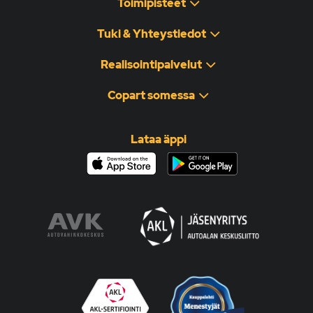
Toimipisteet
Tuki & Yhteystiedot
Realisointipalvelut
Copart somessa
Lataa äppi