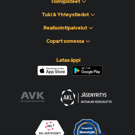
Toimipisteet
Tuki & Yhteystiedot
Realisointipalvelut
Copart somessa
Lataa äppi