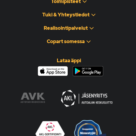
Toimipisteet
Tuki & Yhteystiedot
Realisointipalvelut
Copart somessa
Lataa äppi