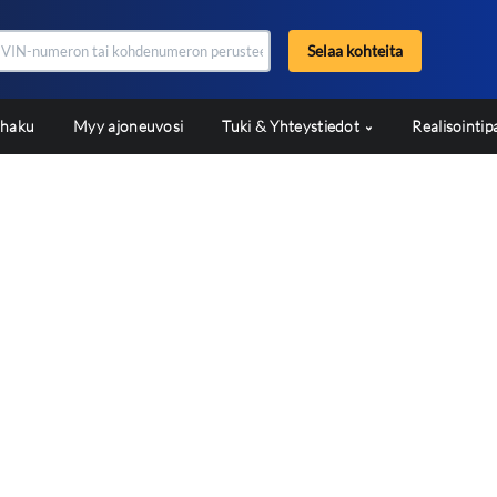
Selaa kohteita
shaku
Myy ajoneuvosi
Tuki & Yhteystiedot
Realisointip