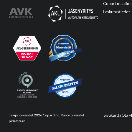
Copart maailma
Laskutustiedot
Tekijänoikeudet 2026 Copart Inc. Kaikki oikeudet
Sivukartta
Ota y
pidätetään