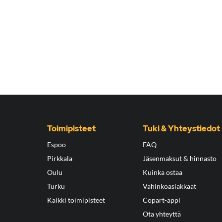
Toimipisteet
Tuki & Yhteystiedot
Espoo
FAQ
Pirkkala
Jäsenmaksut & hinnasto
Oulu
Kuinka ostaa
Turku
Vahinkoasiakkaat
Kaikki toimipisteet
Copart-äppi
Ota yhteyttä