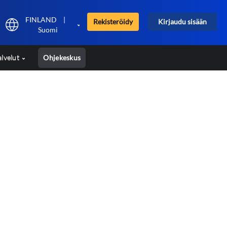
FINLAND
|
Rekisteröidy
Kirjaudu sisään
Suomi
alvelut
Ohjekeskus