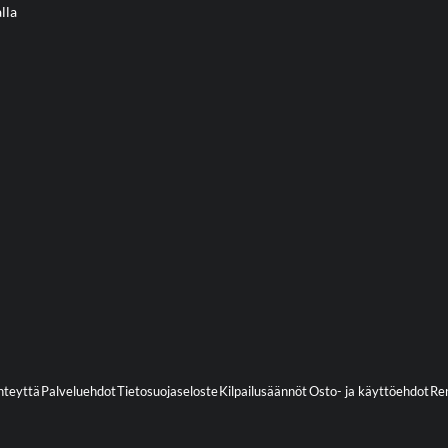
lla
hteyttä
Palveluehdot
Tietosuojaseloste
Kilpailusäännöt
Osto- ja käyttöehdot
Ren