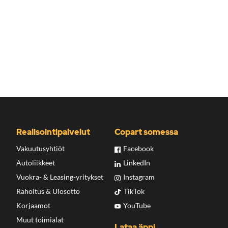
Realisointipalvelut
Copart somessa
Vakuutusyhtiöt
Facebook
Autoliikkeet
LinkedIn
Vuokra- & Leasing-yritykset
Instagram
Rahoitus & Ulosotto
TikTok
Korjaamot
YouTube
Muut toimialat
Lataa äppi