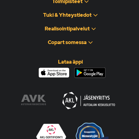
Toimipisteet
Tuki & Yhteystiedot
Realisointipalvelut
Copart somessa
Lataa äppi