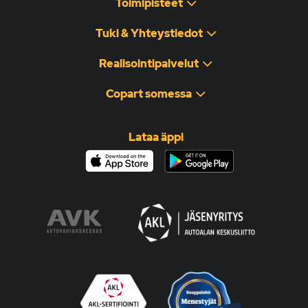
Toimipisteet
Tuki & Yhteystiedot
Realisointipalvelut
Copart somessa
Lataa äppi