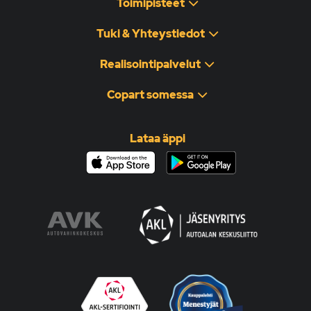
Toimipisteet
Tuki & Yhteystiedot
Realisointipalvelut
Copart somessa
Lataa äppi