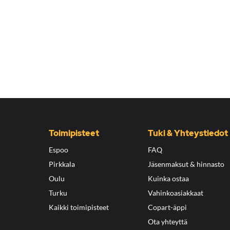
Toimipisteet
Tuki & Yhteystiedot
Espoo
FAQ
Pirkkala
Jäsenmaksut & hinnasto
Oulu
Kuinka ostaa
Turku
Vahinkoasiakkaat
Kaikki toimipisteet
Copart-äppi
Ota yhteyttä