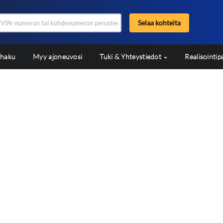
Selaa kohteita
shaku
Myy ajoneuvosi
Tuki & Yhteystiedot
Realisointip