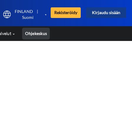
FINLAND
|
Rekisteröidy
Kirjaudu sisään
Suomi
alvelut
Ohjekeskus