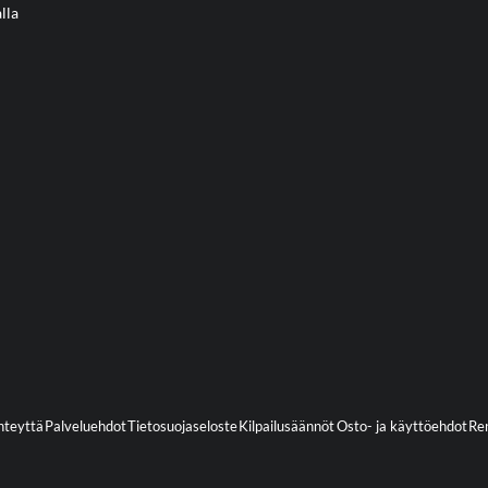
lla
hteyttä
Palveluehdot
Tietosuojaseloste
Kilpailusäännöt
Osto- ja käyttöehdot
Ren