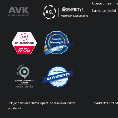
Copart maailma
Laskutustiedot
Tekijänoikeudet 2026 Copart Inc. Kaikki oikeudet
Sivukartta
Ota y
pidätetään