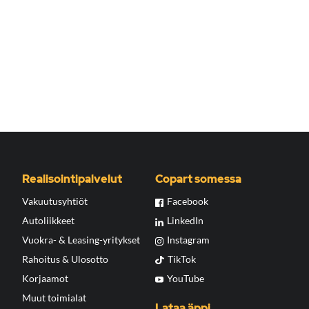
Realisointipalvelut
Copart somessa
Vakuutusyhtiöt
Facebook
Autoliikkeet
LinkedIn
Vuokra- & Leasing-yritykset
Instagram
Rahoitus & Ulosotto
TikTok
Korjaamot
YouTube
Muut toimialat
Lataa äppi