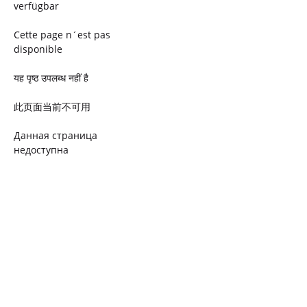
verfügbar
Cette page n´est pas
disponible
यह पृष्ठ उपलब्ध नहीं है
此页面当前不可用
Данная страница
недоступна
Ta strona jest niedostępna
Trang này không có
Esta página não está
disponível
このページは現在利用できま
せん